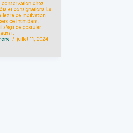
e conservation chez
ôts et consignations La
 lettre de motivation
ercice intimidant,
l s’agit de postuler
 aussi…
hane
juillet 11, 2024