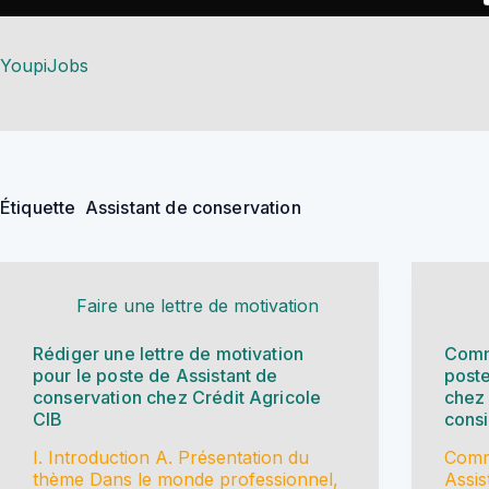
Passer
au
Recois le kit TPE : 10 modeles Excel + memo dates fiscales
contenu
YoupiJobs
Étiquette
Assistant de conservation
Faire une lettre de motivation
Rédiger une lettre de motivation
Comm
pour le poste de Assistant de
poste
conservation chez Crédit Agricole
chez 
CIB
consi
I. Introduction A. Présentation du
Comm
thème Dans le monde professionnel,
Assis