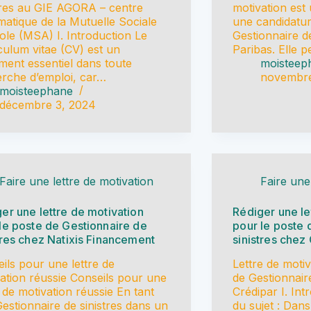
tres au GIE AGORA – centre
motivation est
matique de la Mutuelle Sociale
une candidatu
ole (MSA) I. Introduction Le
Gestionnaire d
culum vitae (CV) est un
Paribas. Elle 
ent essentiel dans toute
moisteep
rche d’emploi, car…
novembre
moisteephane
décembre 3, 2024
Faire une lettre de motivation
Faire une
er une lettre de motivation
Rédiger une le
le poste de Gestionnaire de
pour le poste 
tres chez Natixis Financement
sinistres chez
ils pour une lettre de
Lettre de moti
ation réussie Conseils pour une
de Gestionnair
e de motivation réussie En tant
Crédipar I. In
estionnaire de sinistres dans un
du sujet : Dans