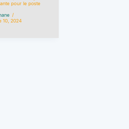
cante pour le poste
hane
 10, 2024