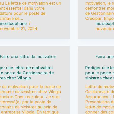
au La lettre de motivation est un
motivation, je
nt essentiel dans votre
démontrer mon 
dature pour le poste de
de Gestionnair
onnaire de…
Crédipar. Imp
moisteephane
moisteep
novembre 21, 2024
novembre
Faire une lettre de motivation
Faire une
er une lettre de motivation
Rédiger une le
le poste de Gestionnaire de
pour le poste 
tres chez Vilogia
sinistres che
e de motivation pour le poste de
Lettre de moti
onnaire de sinistres chez Vilogia
Gestionnaire d
duction Cher recruteur, Je suis
Assurances I. 
intéressé(e) par le poste de
Présentation d
onnaire de sinistres au sein de
lettre de motiv
 entreprise Vilogia. En tant que
donner des con