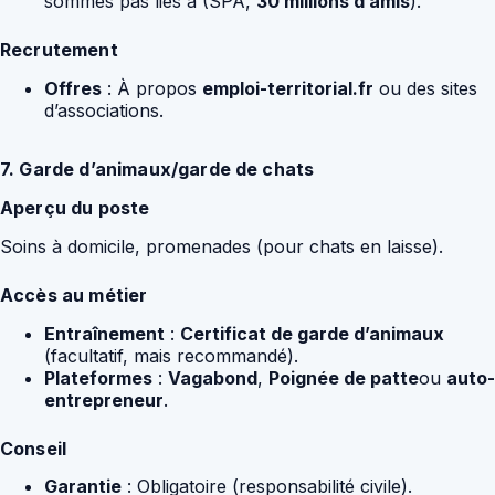
sommes pas liés à (SPA,
30 millions d’amis
).
Recrutement
Offres
: À propos
emploi-territorial.fr
ou des sites
d’associations.
7. Garde d’animaux/garde de chats
Aperçu du poste
Soins à domicile, promenades (pour chats en laisse).
Accès au métier
Entraînement
:
Certificat de garde d’animaux
(facultatif, mais recommandé).
Plateformes
:
Vagabond
,
Poignée de patte
ou
auto-
entrepreneur
.
Conseil
Garantie
: Obligatoire (responsabilité civile).