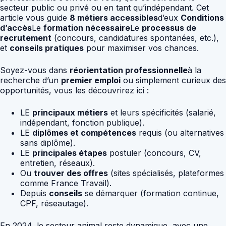
secteur public ou privé ou en tant qu’indépendant. Cet
article vous guide
8 métiers accessibles
d’eux
Conditions
d’accès
Le
formation nécessaire
Le
processus de
recrutement
(concours, candidatures spontanées, etc.),
et
conseils pratiques
pour maximiser vos chances.
Soyez-vous dans
réorientation professionnelle
à la
recherche d’un
premier emploi
ou simplement curieux des
opportunités, vous les découvrirez ici :
LE
principaux métiers
et leurs spécificités (salarié,
indépendant, fonction publique).
LE
diplômes et compétences
requis (ou alternatives
sans diplôme).
LE
principales étapes
postuler (concours, CV,
entretien, réseaux).
Ou
trouver des offres
(sites spécialisés, plateformes
comme France Travail).
Depuis
conseils
se démarquer (formation continue,
CPF, réseautage).
En 2024, le secteur animal reste dynamique, avec une