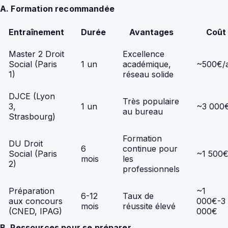
A. Formation recommandée
Entraînement
Durée
Avantages
Coût
Master 2 Droit
Excellence
Social (Paris
1 un
académique,
~500€/
1)
réseau solide
DJCE (Lyon
Très populaire
3,
1 un
~3 000
au bureau
Strasbourg)
Formation
DU Droit
6
continue pour
Social (Paris
~1 500
mois
les
2)
professionnels
Préparation
~1
6-12
Taux de
aux concours
000€-3
mois
réussite élevé
(CNED, IPAG)
000€
B. Ressources pour se préparer