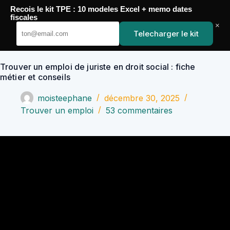
Passer
Recois le kit TPE : 10 modeles Excel + memo dates
au
YoupiJobs
fiscales
contenu
×
Telecharger le kit
Trouver un emploi de juriste en droit social : fiche
métier et conseils
moisteephane
décembre 30, 2025
Trouver un emploi
53 commentaires