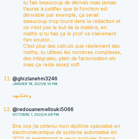
tu fais beaucoup de dérivés mais jamais
t’auras à justifier que ta fonction est
dérivable par exemple, ça serait
beaucoup trop lourd dans la rédaction et
ce n’est pas le but de la matière, en
maths si tu fais ça le prof va clairement
t’en vouloir…
C’est plus des calculs que réellement des
maths, tu utilises les nombres complexes,
des intégrales, plein de factorisation etc
mais ça reste assez soft
@ghizlanehm3246
JANVIER 19, 2021/6:10 PM
وعغكتنهه
@redouanemellouki5066
OCTOBRE 1, 2022/4:09 PM
Bns svp j’ai obtenu mon diplôme spécialisé en
électromécanique de système automatisé en
2020 et maintenant je veux postuler licence