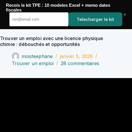
Passer
Recois le kit TPE : 10 modeles Excel + memo dates
au
YoupiJobs
fiscales
contenu
×
Telecharger le kit
Trouver un emploi avec une licence physique
chimie : débouchés et opportunités
moisteephane
janvier 5, 2026
Trouver un emploi
28 commentaires