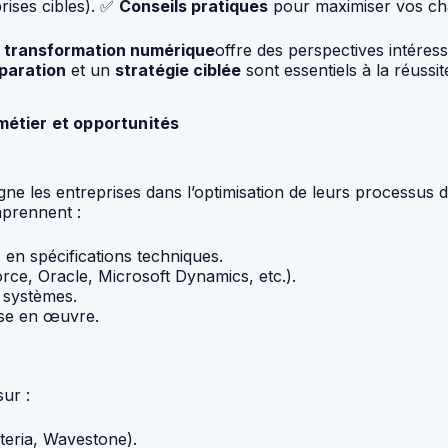
rises cibles). ✅
Conseils pratiques
pour maximiser vos cha
et transformation numérique
offre des perspectives intéress
paration
et un
stratégie ciblée
sont essentiels à la réussit
métier et opportunités
ne les entreprises dans l’optimisation de leurs processus d
mprennent :
s en spécifications techniques.
rce, Oracle, Microsoft Dynamics, etc.).
 systèmes.
ise en œuvre.
ur :
eria, Wavestone).