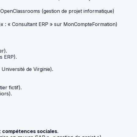
OpenClassrooms (gestion de projet informatique)
 (ex : « Consultant ERP » sur MonCompteFormation)
r).
s ERP).
Université de Virginie).
r fictif).
iors).
t
compétences sociales
.