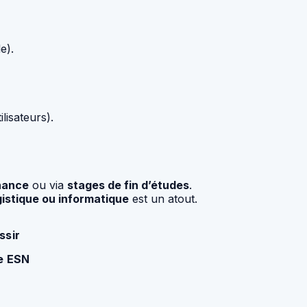
e).
lisateurs).
nance
ou via
stages de fin d’études
.
gistique ou informatique
est un atout.
ssir
ne ESN