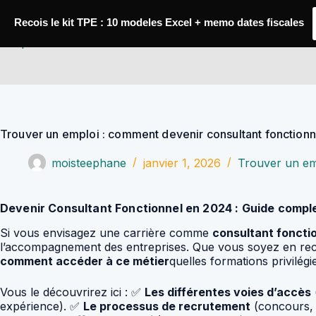
Passer
au
Recois le kit TPE : 10 modeles Excel + memo dates fiscales
contenu
YoupiJobs
Trouver un emploi : comment devenir consultant fonction
moisteephane
janvier 1, 2026
Trouver un em
Devenir Consultant Fonctionnel en 2024 : Guide compl
Si vous envisagez une carrière comme
consultant foncti
l’accompagnement des entreprises. Que vous soyez en reco
comment accéder à ce métier
quelles formations privilég
Vous le découvrirez ici : ✅
Les différentes voies d’accès
expérience). ✅
Le processus de recrutement
(concours, 