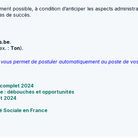
ent possible, à condition d’anticiper les aspects administrat
es de succès.
s.be
.
ex. :
Ton
).
qui vous permet de postuler automatiquement au poste de vo
e complet 2024
e : débouchés et opportunités
et 2024
té Sociale en France