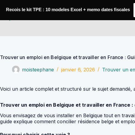
Passer
au
Recois le kit TPE : 10 modeles Excel + memo dates fiscales
contenu
YoupiJobs
Trouver un emploi en Belgique et travailler en France : G
moisteephane
janvier 6, 2026
Trouver un em
Voici un article complet et structuré sur le sujet demand
Trouver un emploi en Belgique et travailler en France :
Vous envisagez de vous installer en Belgique tout en trava
guide explique comment concilier résidence belge et emploi 
Pourquoi choisir cette voie ?