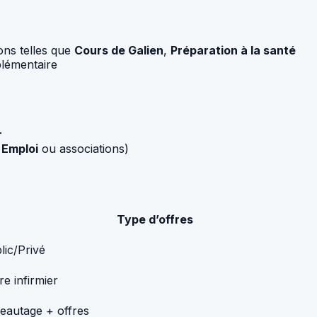
ions telles que
Cours de Galien
,
Préparation à la santé
plémentaire
r
 Emploi
ou associations)
Type d’offres
lic/Privé
re infirmier
eautage + offres