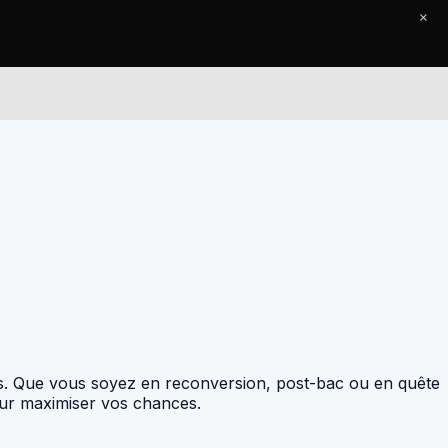
×
Le Journal
Contact
iées. Que vous soyez en reconversion, post-bac ou en quête
pour maximiser vos chances.