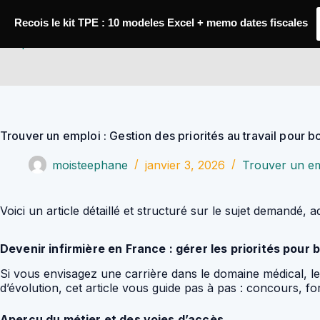
Passer
au
Recois le kit TPE : 10 modeles Excel + memo dates fiscales
contenu
YoupiJobs
Trouver un emploi : Gestion des priorités au travail pour b
moisteephane
janvier 3, 2026
Trouver un em
Voici un article détaillé et structuré sur le sujet demandé,
Devenir infirmière en France : gérer les priorités pour 
Si vous envisagez une carrière dans le domaine médical, le
d’évolution, cet article vous guide pas à pas : concours, 
Aperçu du métier et des voies d’accès