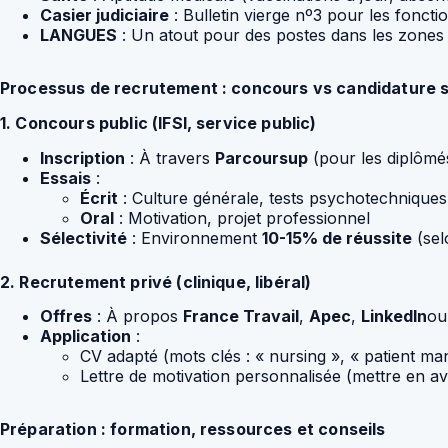
Casier judiciaire
: Bulletin vierge nº3 pour les foncti
LANGUES
: Un atout pour des postes dans les zones t
Processus de recrutement : concours vs candidature
1. Concours public (IFSI, service public)
Inscription
: À travers
Parcoursup
(pour les diplômé
Essais
:
Écrit
: Culture générale, tests psychotechniques
Oral
: Motivation, projet professionnel
Sélectivité
: Environnement
10-15% de réussite
(sel
2. Recrutement privé (clinique, libéral)
Offres
: À propos
France Travail
,
Apec
,
LinkedIn
ou
Application
:
CV adapté (mots clés : « nursing », « patient m
Lettre de motivation personnalisée (mettre en av
Préparation : formation, ressources et conseils