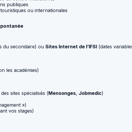
ons publiques
ouristiques ou internationales
 spontanée
s du secondaire) ou
Sites Internet de l’IFSI
(dates variable
on les académies)
 des sites spécialisés (
Mensonges
,
Jobmedic
)
anagement »)
ant vos stages)