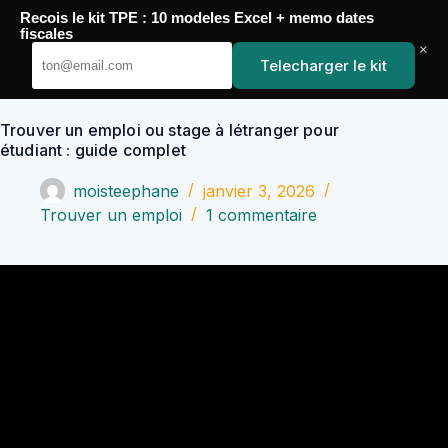
Passer
Recois le kit TPE : 10 modeles Excel + memo dates
au
YoupiJobs
fiscales
contenu
×
Telecharger le kit
Trouver un emploi ou stage à létranger pour
étudiant : guide complet
moisteephane
janvier 3, 2026
Trouver un emploi
1 commentaire