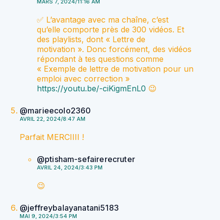
MARS 7, 2024/11:16 AM
✅ L’avantage avec ma chaîne, c’est
qu’elle comporte près de 300 vidéos. Et
des playlists, dont « Lettre de
motivation ». Donc forcément, des vidéos
répondant à tes questions comme
« Exemple de lettre de motivation pour un
emploi avec correction »
https://youtu.be/-ciKigmEnL0
😉
@marieecolo2360
AVRIL 22, 2024/8:47 AM
Parfait MERCIIII !
@ptisham-sefairerecruter
AVRIL 24, 2024/3:43 PM
😉
@jeffreybalayanatani5183
MAI 9, 2024/3:54 PM