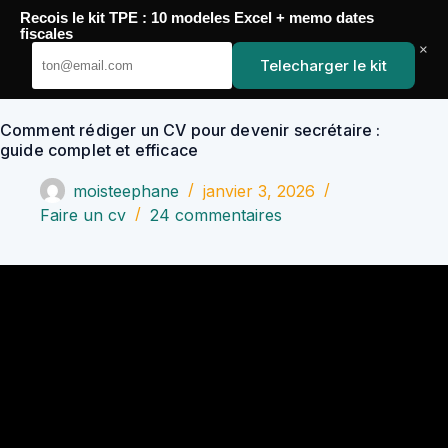
Passer
Recois le kit TPE : 10 modeles Excel + memo dates
au
YoupiJobs
fiscales
contenu
×
Telecharger le kit
Comment rédiger un CV pour devenir secrétaire :
guide complet et efficace
moisteephane
janvier 3, 2026
Faire un cv
24 commentaires