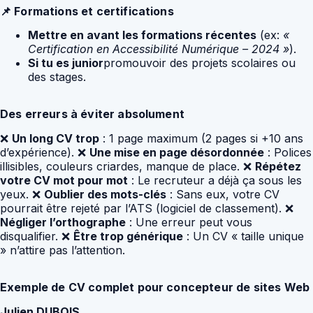
📌 Formations et certifications
Mettre en avant les formations récentes
(ex:
«
Certification en Accessibilité Numérique – 2024 »
).
Si tu es junior
promouvoir des projets scolaires ou
des stages.
Des erreurs à éviter absolument
❌
Un long CV trop
: 1 page maximum (2 pages si +10 ans
d’expérience). ❌
Une mise en page désordonnée
: Polices
illisibles, couleurs criardes, manque de place. ❌
Répétez
votre CV mot pour mot
: Le recruteur a déjà ça sous les
yeux. ❌
Oublier des mots-clés
: Sans eux, votre CV
pourrait être rejeté par l’ATS (logiciel de classement). ❌
Négliger l’orthographe
: Une erreur peut vous
disqualifier. ❌
Être trop générique
: Un CV « taille unique
» n’attire pas l’attention.
Exemple de CV complet pour concepteur de sites Web
Julien DUBOIS