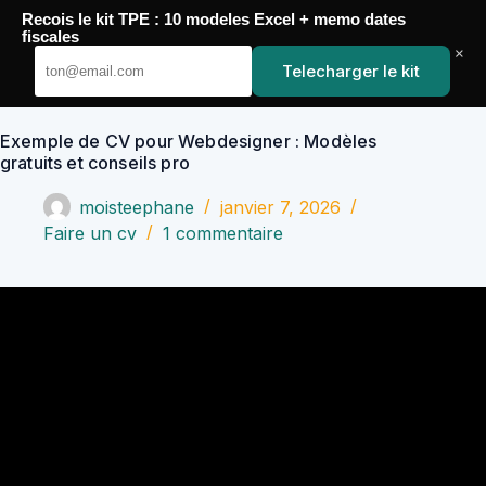
Passer
Recois le kit TPE : 10 modeles Excel + memo dates
au
YoupiJobs
fiscales
contenu
×
Telecharger le kit
Exemple de CV pour Webdesigner : Modèles
gratuits et conseils pro
moisteephane
janvier 7, 2026
Faire un cv
1 commentaire