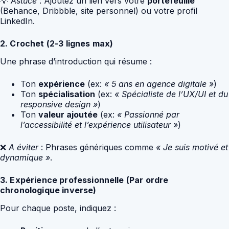
💡
Astuce
: Ajoutez un lien vers votre
portefeuille
(Behance, Dribbble, site personnel) ou votre profil
LinkedIn.
2. Crochet (2-3 lignes max)
Une phrase d’introduction qui résume :
Ton
expérience
(ex:
« 5 ans en agence digitale »
)
Ton
spécialisation
(ex:
« Spécialiste de l’UX/UI et du
responsive design »
)
Ton
valeur ajoutée
(ex:
« Passionné par
l’accessibilité et l’expérience utilisateur »
)
❌
A éviter
: Phrases génériques comme
« Je suis motivé et
dynamique »
.
3. Expérience professionnelle (Par ordre
chronologique inverse)
Pour chaque poste, indiquez :