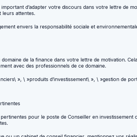
 important d’adapter votre discours dans votre lettre de mot
 leurs attentes.
ement envers la responsabilité sociale et environnemental
é au domaine de la finance dans votre lettre de motivation
ement avec des professionnels de ce domaine.
nciers\ », \ »produits d’investissement\ », \ »gestion de por
rtinentes
ertinentes pour le poste de Conseiller en investissement ch
tes.
e ou un cabinet de conseil financier, mentionnez vos réalisa