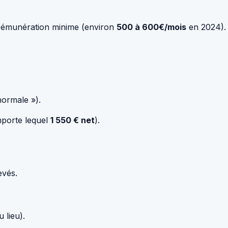
e rémunération minime (environ
500 à 600€/mois
en 2024).
normale »).
mporte lequel
1 550 € net
).
evés.
 lieu).