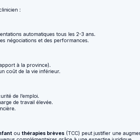
inicien :
mentations automatiques tous les 2-3 ans.
des négociations et des performances.
apport à la province).
n coût de la vie inférieur.
rité de l’emploi.
harge de travail élevée.
ancière.
nfant
ou
thérapies brèves
(TCC) peut justifier une augmen
evenus complémentaires grâce à une expertise juridique.