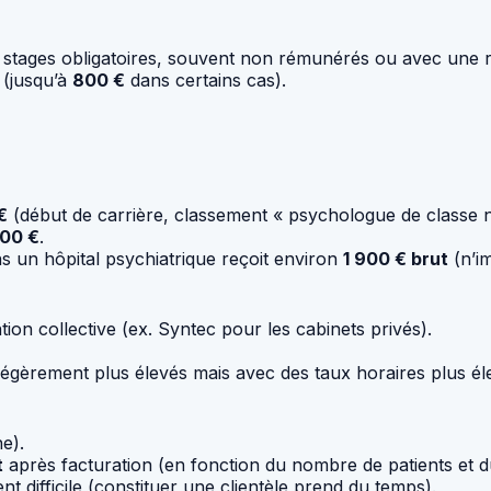
des stages obligatoires, souvent non rémunérés ou avec un
 (jusqu’à
800 €
dans certains cas).
€
(début de carrière, classement « psychologue de classe 
800 €
.
 un hôpital psychiatrique reçoit environ
1 900 € brut
(n’i
ion collective (ex. Syntec pour les cabinets privés).
s légèrement plus élevés mais avec des taux horaires plus él
e).
t
après facturation (en fonction du nombre de patients et du
 difficile (constituer une clientèle prend du temps).