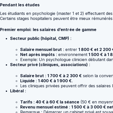
Pendant les études
Les étudiants en psychologie (master 1 et 2) effectuent 
Certains stages hospitaliers peuvent être mieux rémunérés
Premier emploi: les salaires d’entrée de gamme
Secteur public (hôpital, CMP)
:
Salaire mensuel brut
: entrer
1 800 € et 2 200 
Net après impôts
: environnement
1 500 € à 1 
Exemple: Un psychologue clinicien débutant dans
Secteur privé (cliniques, associations)
:
Salaire brut
:
1 700 € à 2 300 €
selon la convent
Liquide
:
1 400 € à 1 900 €
.
Les cliniques privées peuvent offrir des salaire
Libéral
:
Tarifs
:
40 € à 60 € la séance
(50 € en moyenn
Revenu mensuel estimé
:
1 500 € à 3 000 € ne
Remarque : Démarrer un cabinet privé est souvent