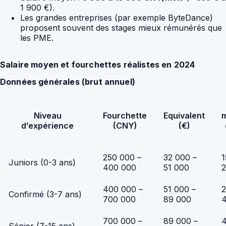
1 900 €).
Les grandes entreprises (par exemple ByteDance)
proposent souvent des stages mieux rémunérés que
les PME.
Salaire moyen et fourchettes réalistes en 2024
Données générales (brut annuel)
Niveau
Fourchette
Equivalent
d’expérience
(CNY)
(€)
250 000 –
32 000 –
1
Juniors (0-3 ans)
400 000
51 000
2
400 000 –
51 000 –
2
Confirmé (3-7 ans)
700 000
89 000
700 000 –
89 000 –