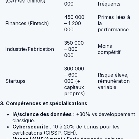
(GAFAM chinois)
000
fréquents
450 000
Primes liées à
Finances (Fintech)
– 1 200
la
000
performance
350 000
Moins
Industrie/Fabrication
– 800
compétitif
000
300 000
– 600
Risque élevé,
Startups
000 (+
rémunération
capitaux
variable
propres)
3. Compétences et spécialisations
IA/science des données
: +30% vs développement
classique.
Cybersécurité
: 10 à 20% de bonus pour les
certifications (CISSP, CEH).