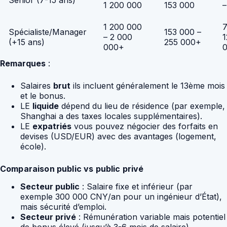
Sénior (7-15 ans)
1 200 000
153 000
–
1 200 000
7
Spécialiste/Manager
153 000 –
– 2 000
1
(+15 ans)
255 000+
000+
Remarques
:
Salaires
brut
ils incluent généralement le 13ème mois
et le bonus.
LE
liquide
dépend du lieu de résidence (par exemple,
Shanghai a des taxes locales supplémentaires).
LE
expatriés
vous pouvez négocier des forfaits en
devises (USD/EUR) avec des avantages (logement,
école).
Comparaison public vs public privé
Secteur public
: Salaire fixe et inférieur (par
exemple 300 000 CNY/an pour un ingénieur d’État),
mais sécurité d’emploi.
Secteur privé
: Rémunération variable mais potentiel
de bonus élevé (jusqu’à 3-6 mois de salaire).