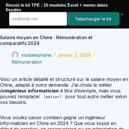
Passer
Recois le kit TPE : 10 modeles Excel + memo dates
au
YoupiJobs
fiscales
contenu
×
Telecharger le kit
Salaire moyen en Chine : Rémunération et
comparatifs 2024
moisteephane
janvier 2, 2026
Rémunération
Voici un article détaillé et structuré sur le salaire moyen en
Chine, adapté à votre demande. J’ai choisi le métier
de
ingénieur informaticien
à titre d’exemple, mais vous
pouvez remplacer
pour tout autre métier selon
[métier]
vos besoins.
Vous voulez savoir combien gagne un ingénieur
informaticien en Chine en 2024 ? Que vous soyez en