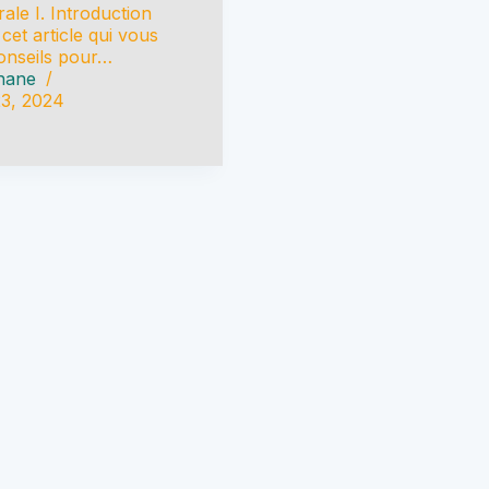
ale I. Introduction
cet article qui vous
onseils pour…
hane
23, 2024