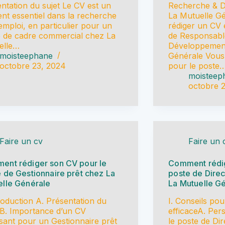
ntation du sujet Le CV est un
Recherche & 
nt essentiel dans la recherche
La Mutuelle G
emploi, en particulier pour un
rédiger un CV 
 de cadre commercial chez La
de Responsabl
elle…
Développement
moisteephane
Générale Vous
octobre 23, 2024
pour le poste
moisteep
octobre 
Faire un cv
Faire un 
ent rédiger son CV pour le
Comment rédig
 de Gestionnaire prêt chez La
poste de Dire
elle Générale
La Mutuelle G
troduction A. Présentation du
I. Conseils po
 B. Importance d’un CV
efficaceA. Per
sant pour un Gestionnaire prêt
le poste de Di