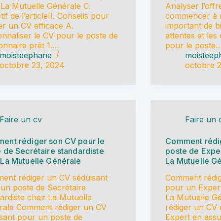
La Mutuelle Générale C.
Analyser l’off
tif de l’articleII. Conseils pour
commencer à ré
er un CV efficace A.
important de 
nnaliser le CV pour le poste de
attentes et le
onnaire prêt 1.…
pour le poste
moisteephane
moisteep
octobre 23, 2024
octobre 
Faire un cv
Faire un 
ent rédiger son CV pour le
Comment rédig
 de Secrétaire standardiste
poste de Expe
La Mutuelle Générale
La Mutuelle G
ent rédiger un CV séduisant
Comment rédig
un poste de Secrétaire
pour un Exper
ardiste chez La Mutuelle
La Mutuelle G
rale Comment rédiger un CV
rédiger un CV 
sant pour un poste de
Expert en ass