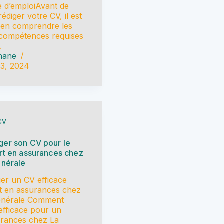
re d’emploiAvant de
diger votre CV, il est
bien comprendre les
s compétences requises
…
hane
23, 2024
cv
er son CV pour le
rt en assurances chez
énérale
er un CV efficace
t en assurances chez
énérale Comment
efficace pour un
urances chez La