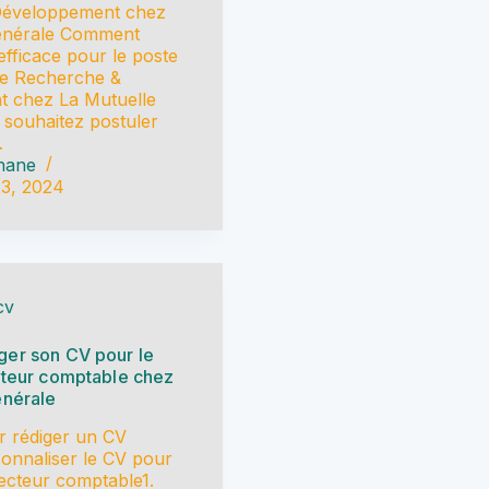
Développement chez
énérale Comment
efficace pour le poste
e Recherche &
 chez La Mutuelle
 souhaitez postuler
…
hane
23, 2024
cv
er son CV pour le
cteur comptable chez
énérale
ur rédiger un CV
sonnaliser le CV pour
recteur comptable1.