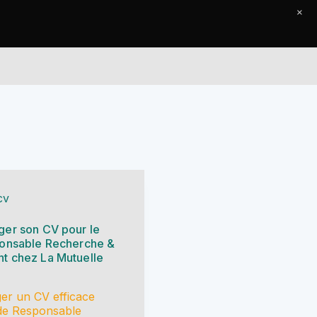
×
Le Journal
Contact
cv
er son CV pour le
onsable Recherche &
 chez La Mutuelle
er un CV efficace
 de Responsable