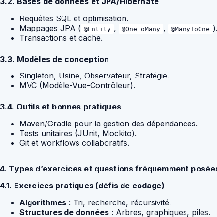
3.2. Bases de données et JPA/Hibernate
Requêtes SQL et optimisation.
Mappages JPA (
,
,
)
@Entity
@OneToMany
@ManyToOne
Transactions et cache.
3.3. Modèles de conception
Singleton, Usine, Observateur, Stratégie.
MVC (Modèle-Vue-Contrôleur).
3.4. Outils et bonnes pratiques
Maven/Gradle pour la gestion des dépendances.
Tests unitaires (JUnit, Mockito).
Git et workflows collaboratifs.
4. Types d’exercices et questions fréquemment posée
4.1. Exercices pratiques (défis de codage)
Algorithmes
: Tri, recherche, récursivité.
Structures de données
: Arbres, graphiques, piles.