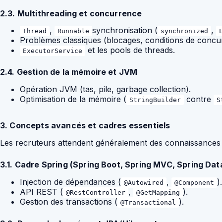
2.3. Multithreading et concurrence
,
synchronisation (
,
Thread
Runnable
synchronized
Problèmes classiques (blocages, conditions de concu
et les pools de threads.
ExecutorService
2.4. Gestion de la mémoire et JVM
Opération JVM (tas, pile, garbage collection).
Optimisation de la mémoire (
contre
StringBuilder
S
3. Concepts avancés et cadres essentiels
Les recruteurs attendent généralement des connaissances
3.1. Cadre Spring (Spring Boot, Spring MVC, Spring Dat
Injection de dépendances (
,
).
@Autowired
@Component
API REST (
,
).
@RestController
@GetMapping
Gestion des transactions (
).
@Transactional