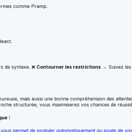
eformes comme Pramp.
React.
rs de syntaxe. ❌
Contourner les restrictions
→ Suivez les 
goureuse, mais aussi une bonne compréhension des attentes
roche structurée, vous maximiserez vos chances de réussit
ique
!
qui vous permet de postuler automatiquement au poste de vo