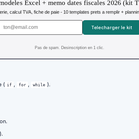
modeles Excel + memo dates fiscales 2026 (kit 
orerie, calcul TVA, fiche de paie - 10 templates prets a remplir + plann
Telecharger le kit
Pas de spam. Desinscription en 1 clic.
e (
,
,
).
if
for
while
on.
).