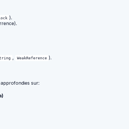
).
Lock
rrence).
,
).
tring
WeakReference
 approfondies sur:
a)