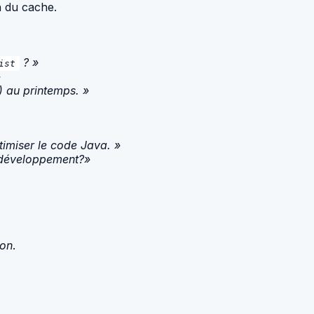
n du cache.
? »
ist
»
C) au printemps. »
timiser le code Java. »
e développement?»
ion
.