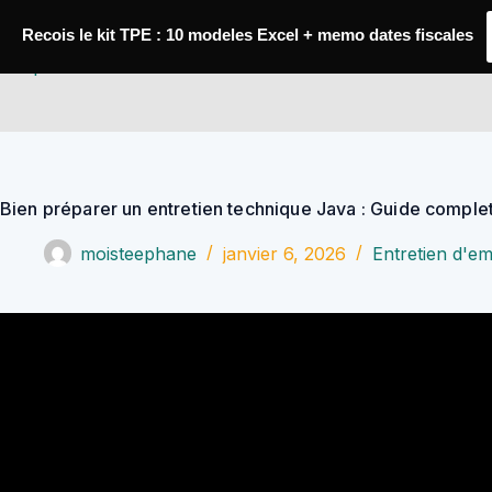
Passer
au
Recois le kit TPE : 10 modeles Excel + memo dates fiscales
contenu
YoupiJobs
Bien préparer un entretien technique Java : Guide comple
moisteephane
janvier 6, 2026
Entretien d'e