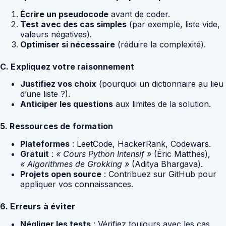
Écrire un pseudocode
avant de coder.
Test avec des cas simples
(par exemple, liste vide,
valeurs négatives).
Optimiser si nécessaire
(réduire la complexité).
C. Expliquez votre raisonnement
Justifiez vos choix
(pourquoi un dictionnaire au lieu
d’une liste ?).
Anticiper les questions
aux limites de la solution.
5. Ressources de formation
Plateformes
: LeetCode, HackerRank, Codewars.
Gratuit
:
« Cours Python Intensif »
(Éric Matthes),
« Algorithmes de Grokking »
(Aditya Bhargava).
Projets open source
: Contribuez sur GitHub pour
appliquer vos connaissances.
6. Erreurs à éviter
Négliger les tests
: Vérifiez toujours avec les cas