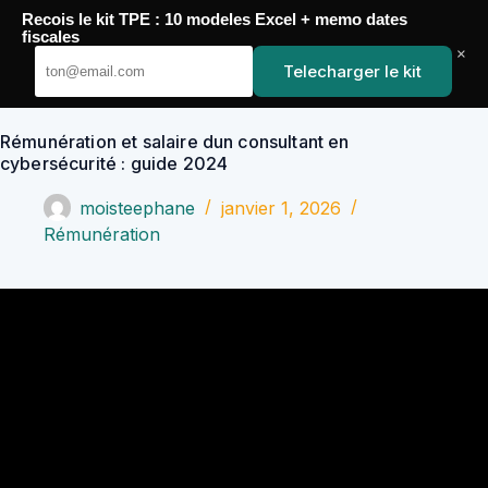
Passer
Recois le kit TPE : 10 modeles Excel + memo dates
au
YoupiJobs
fiscales
contenu
×
Telecharger le kit
Rémunération et salaire dun consultant en
cybersécurité : guide 2024
moisteephane
janvier 1, 2026
Rémunération