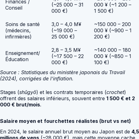
Finances /
(~25 000 – 31
000 ¥ (~1 200 –
Conseil
000 €)
1 500 €)
Soins de santé
3,0 – 4,0 M¥
~150 000 – 200
(médecins,
(~19 000 –
000 ¥ (~900 – 1
infirmières)
25 000 €)
200 €)
2,8 – 3,5 M¥
~140 000 – 180
Enseignement/
(~17 500 – 22
000 ¥ (~850 – 1
Éducation
000 €)
100 €)
Source : Statistiques du ministère japonais du Travail
(2024), corrigées de l’inflation.
Stages (
shūgyō
) et les contrats temporaires (
crochet
)
offrent des salaires inférieurs, souvent entre
1 500 € et 2
000 € brut/mois
.
Salaire moyen et fourchettes réalistes (brut vs net)
En 2024, le salaire annuel brut moyen au Japon est de
4,5
millions de yens
(~28 000 €), mais cette moyenne cache