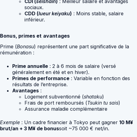
CDI (
seishain
)
: Meilleur salaire et avantages
sociaux.
CDD (
lueur keiyaku
)
: Moins stable, salaire
inférieur.
Bonus, primes et avantages
Prime (
Bonasu
) représentent une part significative de la
rémunération :
Prime annuelle
: 2 à 6 mois de salaire (versé
généralement en été et en hiver).
Primes de performance
: Variable en fonction des
résultats de l’entreprise.
Avantages
:
Logement subventionné (
shataku
)
Frais de port remboursés (
Tsukin tu sais
)
Assurance maladie complémentaire
Exemple
: Un cadre financier à Tokyo peut gagner
10 M¥
brut/an + 3 M¥ de bonus
soit ~75 000 € net/in.