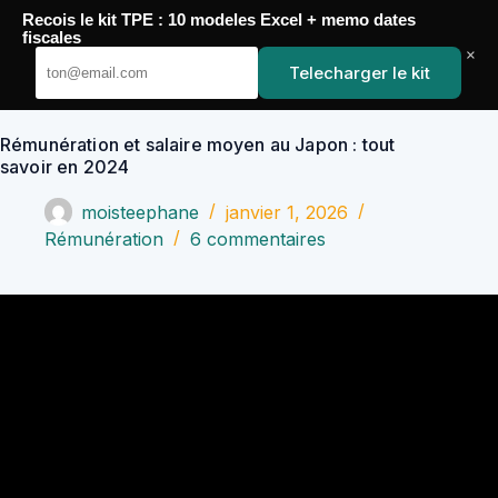
Passer
Recois le kit TPE : 10 modeles Excel + memo dates
au
YoupiJobs
fiscales
contenu
×
Telecharger le kit
Rémunération et salaire moyen au Japon : tout
savoir en 2024
moisteephane
janvier 1, 2026
Rémunération
6 commentaires