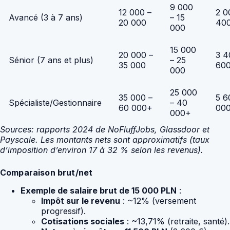
9 000
12 000 –
2 0
Avancé (3 à 7 ans)
– 15
20 000
40
000
15 000
20 000 –
3 4
Sénior (7 ans et plus)
– 25
35 000
60
000
25 000
35 000 –
5 6
Spécialiste/Gestionnaire
– 40
60 000+
00
000+
Sources: rapports 2024 de NoFluffJobs, Glassdoor et
Payscale. Les montants nets sont approximatifs (taux
d’imposition d’environ 17 à 32 % selon les revenus).
Comparaison brut/net
Exemple de salaire brut de 15 000 PLN
:
Impôt sur le revenu
: ~12% (versement
progressif).
Cotisations sociales
: ~13,71% (retraite, santé).