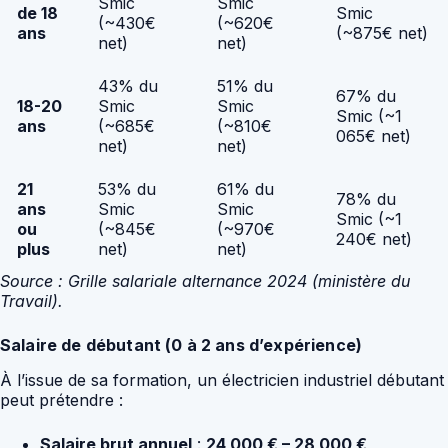
Smic
Smic
de 18
Smic
(~430€
(~620€
ans
(~875€ net)
net)
net)
43% du
51% du
67% du
18-20
Smic
Smic
Smic (~1
ans
(~685€
(~810€
065€ net)
net)
net)
21
53% du
61% du
78% du
ans
Smic
Smic
Smic (~1
ou
(~845€
(~970€
240€ net)
plus
net)
net)
Source : Grille salariale alternance 2024 (ministère du
Travail).
Salaire de débutant (0 à 2 ans d’expérience)
À l’issue de sa formation, un électricien industriel débutant
peut prétendre :
Salaire brut annuel
:
24 000 € – 28 000 €