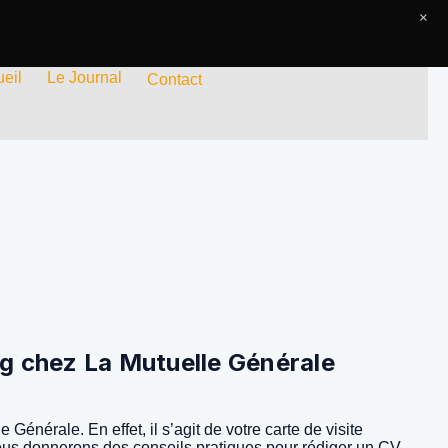
×
eil
Le Journal
Contact
ng chez La Mutuelle Générale
nérale. En effet, il s’agit de votre carte de visite
ous vous donnerons des conseils pratiques pour rédiger un CV