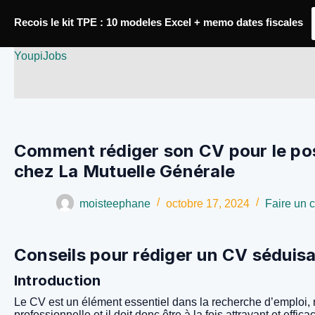
Passer
Recois le kit TPE : 10 modeles Excel + memo dates fiscales
au
contenu
YoupiJobs
Comment rédiger son CV pour le pos
chez La Mutuelle Générale
moisteephane
octobre 17, 2024
Faire un 
Conseils pour rédiger un CV séduis
Introduction
Le CV est un élément essentiel dans la recherche d’emploi, n
professionnelle et il doit donc être à la fois attrayant et eff