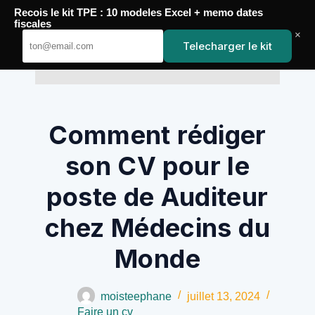
Recois le kit TPE : 10 modeles Excel + memo dates
fiscales
×
Passer
Telecharger le kit
au
YoupiJobs
contenu
Comment rédiger
son CV pour le
poste de Auditeur
chez Médecins du
Monde
moisteephane
juillet 13, 2024
Faire un cv