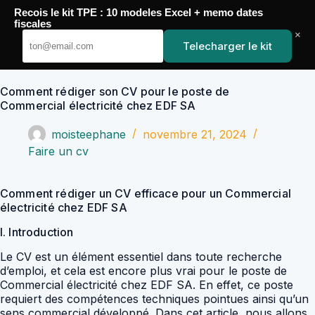
Passer
Recois le kit TPE : 10 modeles Excel + memo dates
au
YoupiJobs
fiscales
contenu
×
Telecharger le kit
Comment rédiger son CV pour le poste de
Commercial électricité chez EDF SA
moisteephane
novembre 21, 2024
Faire un cv
Comment rédiger un CV efficace pour un Commercial
électricité chez EDF SA
I. Introduction
Le CV est un élément essentiel dans toute recherche
d’emploi, et cela est encore plus vrai pour le poste de
Commercial électricité chez EDF SA. En effet, ce poste
requiert des compétences techniques pointues ainsi qu’un
sens commercial développé. Dans cet article, nous allons