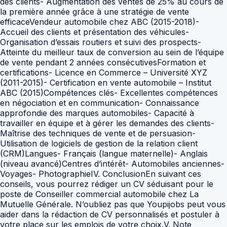
des clients- Augmentation des ventes de 25% au cours de
la première année grâce à une stratégie de vente
efficaceVendeur automobile chez ABC (2015-2018)-
Accueil des clients et présentation des véhicules-
Organisation d’essais routiers et suivi des prospects-
Atteinte du meilleur taux de conversion au sein de l’équipe
de vente pendant 2 années consécutivesFormation et
certifications- Licence en Commerce – Université XYZ
(2011-2015)- Certification en vente automobile – Institut
ABC (2015)Compétences clés- Excellentes compétences
en négociation et en communication- Connaissance
approfondie des marques automobiles- Capacité à
travailler en équipe et à gérer les demandes des clients-
Maîtrise des techniques de vente et de persuasion-
Utilisation de logiciels de gestion de la relation client
(CRM)Langues- Français (langue maternelle)- Anglais
(niveau avancé)Centres d’intérêt- Automobiles anciennes-
Voyages- PhotographieIV. ConclusionEn suivant ces
conseils, vous pourrez rédiger un CV séduisant pour le
poste de Conseiller commercial automobile chez La
Mutuelle Générale. N’oubliez pas que Youpijobs peut vous
aider dans la rédaction de CV personnalisés et postuler à
votre place sur les emplois de votre choix.V. Note