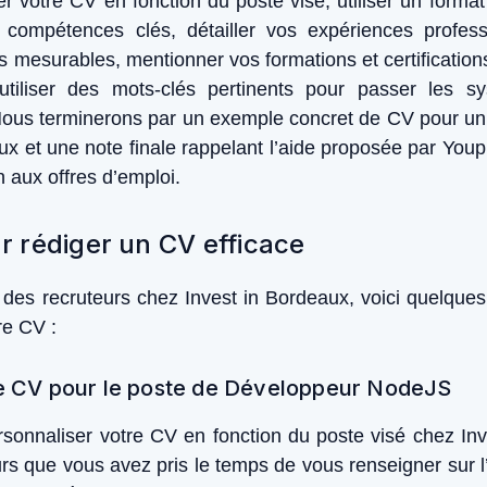
votre CV en fonction du poste visé, utiliser un format c
compétences clés, détailler vos expériences professi
ns mesurables, mentionner vos formations et certification
utiliser des mots-clés pertinents pour passer les s
Nous terminerons par un exemple concret de CV pour 
x et une note finale rappelant l’aide proposée par Youpi
n aux offres d’emploi.
ur rédiger un CV efficace
on des recruteurs chez Invest in Bordeaux, voici quelques
re CV :
le CV pour le poste de Développeur NodeJS
ersonnaliser votre CV en fonction du poste visé chez In
s que vous avez pris le temps de vous renseigner sur l’e