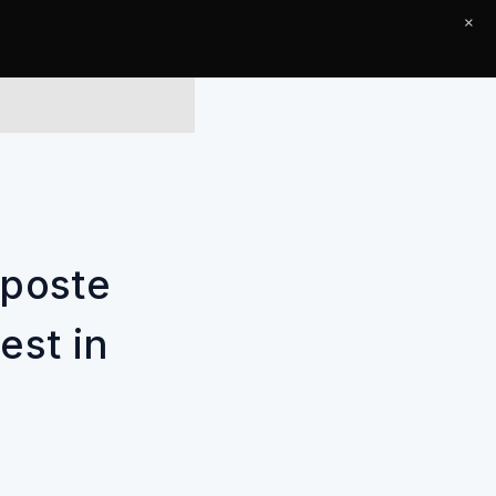
×
Le Journal
Contact
 poste
est in