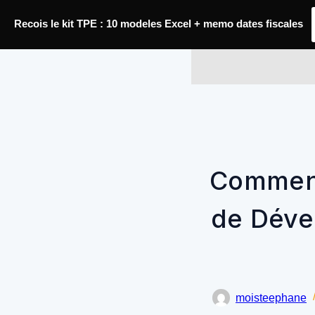
Passer
Recois le kit TPE : 10 modeles Excel + memo dates fiscales
au
contenu
YoupiJobs
Comment
de Déve
moisteephane