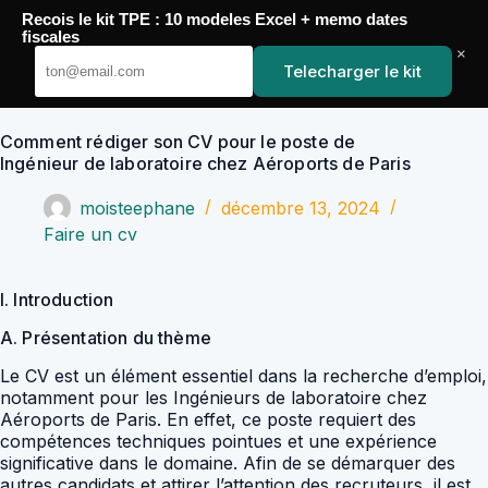
Passer
Recois le kit TPE : 10 modeles Excel + memo dates
au
YoupiJobs
fiscales
contenu
×
Telecharger le kit
Comment rédiger son CV pour le poste de
Ingénieur de laboratoire chez Aéroports de Paris
moisteephane
décembre 13, 2024
Faire un cv
I. Introduction
A. Présentation du thème
Le CV est un élément essentiel dans la recherche d’emploi,
notamment pour les Ingénieurs de laboratoire chez
Aéroports de Paris. En effet, ce poste requiert des
compétences techniques pointues et une expérience
significative dans le domaine. Afin de se démarquer des
autres candidats et attirer l’attention des recruteurs, il est