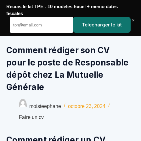
Recois le kit TPE : 10 modeles Excel + memo dates
Passer
fiscales
au
YoupiJobs
×
Telecharger le kit
contenu
Comment rédiger son CV
pour le poste de Responsable
dépôt chez La Mutuelle
Générale
moisteephane
octobre 23, 2024
Faire un cv
Comment rédiger un CV