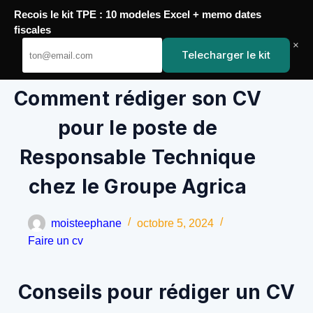
Passer
Recois le kit TPE : 10 modeles Excel + memo dates
au
YoupiJobs
fiscales
contenu
×
Telecharger le kit
Comment rédiger son CV
pour le poste de
Responsable Technique
chez le Groupe Agrica
moisteephane
octobre 5, 2024
Faire un cv
Conseils pour rédiger un CV