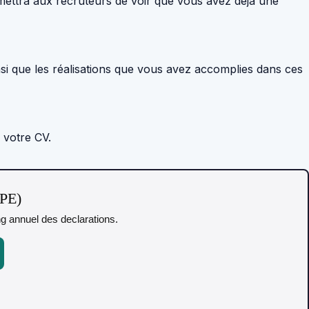
rmettra aux recruteurs de voir que vous avez déjà une
nsi que les réalisations que vous avez accomplies dans ces
 votre CV.
TPE)
ing annuel des declarations.