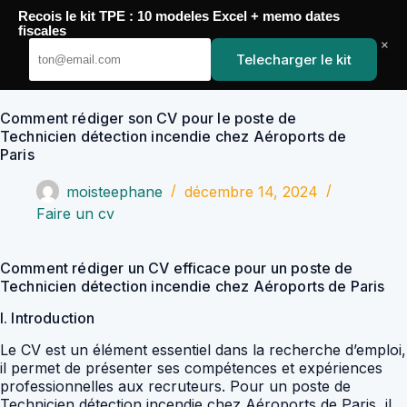
Passer
Recois le kit TPE : 10 modeles Excel + memo dates
au
YoupiJobs
fiscales
contenu
×
Telecharger le kit
Comment rédiger son CV pour le poste de
Technicien détection incendie chez Aéroports de
Paris
moisteephane
décembre 14, 2024
Faire un cv
Comment rédiger un CV efficace pour un poste de
Technicien détection incendie chez Aéroports de Paris
I. Introduction
Le CV est un élément essentiel dans la recherche d’emploi,
il permet de présenter ses compétences et expériences
professionnelles aux recruteurs. Pour un poste de
Technicien détection incendie chez Aéroports de Paris, il