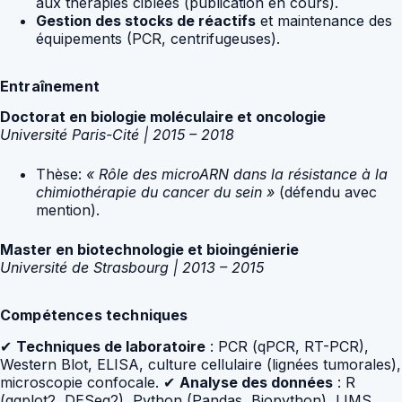
aux thérapies ciblées (publication en cours).
Gestion des stocks de réactifs
et maintenance des
équipements (PCR, centrifugeuses).
Entraînement
Doctorat en biologie moléculaire et oncologie
Université Paris-Cité | 2015 – 2018
Thèse:
« Rôle des microARN dans la résistance à la
chimiothérapie du cancer du sein »
(défendu avec
mention).
Master en biotechnologie et bioingénierie
Université de Strasbourg | 2013 – 2015
Compétences techniques
✔
Techniques de laboratoire
: PCR (qPCR, RT-PCR),
Western Blot, ELISA, culture cellulaire (lignées tumorales),
microscopie confocale. ✔
Analyse des données
: R
(ggplot2, DESeq2), Python (Pandas, Biopython), LIMS