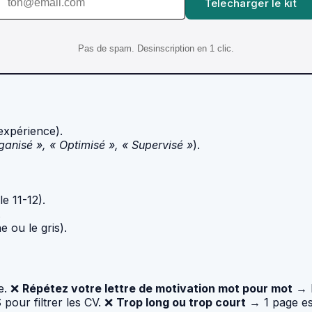
Telecharger le kit
Pas de spam. Desinscription en 1 clic.
expérience).
ganisé », « Optimisé », « Supervisé »
).
e 11-12).
.
e ou le gris).
e. ❌
Répétez votre lettre de motivation mot pour mot
→ L
pour filtrer les CV. ❌
Trop long ou trop court
→ 1 page est