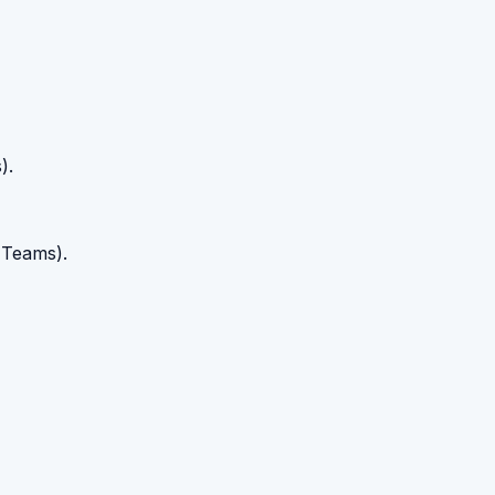
).
, Teams).