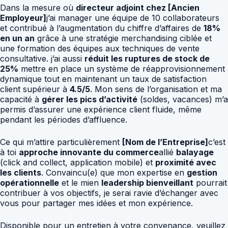
Dans la mesure où
directeur adjoint chez [Ancien
Employeur]
j’ai manager une équipe de 10 collaborateurs
et contribué à l’augmentation du chiffre d’affaires de
18%
en un an
grâce à une stratégie merchandising ciblée et
une formation des équipes aux techniques de vente
consultative. j’ai aussi
réduit les ruptures de stock de
25%
mettre en place un système de réapprovisionnement
dynamique tout en maintenant un taux de satisfaction
client supérieur à
4.5/5
. Mon sens de l’organisation et ma
capacité à
gérer les pics d’activité
(soldes, vacances) m’a
permis d’assurer une expérience client fluide, même
pendant les périodes d’affluence.
Ce qui m’attire particulièrement
[Nom de l’Entreprise]
c’est
à toi
approche innovante du commerce
allié
balayage
(click and collect, application mobile) et
proximité avec
les clients
. Convaincu(e) que mon expertise en
gestion
opérationnelle
et le mien
leadership bienveillant
pourrait
contribuer à vos objectifs, je serai ravie d’échanger avec
vous pour partager mes idées et mon expérience.
Disponible pour un entretien à votre convenance, veuillez