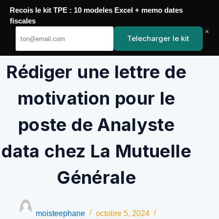
Passer
Recois le kit TPE : 10 modeles Excel + memo dates
au
YoupiJobs
fiscales
contenu
×
Telecharger le kit
Rédiger une lettre de
motivation pour le
poste de Analyste
data chez La Mutuelle
Générale
moisteephane
octobre 5, 2024