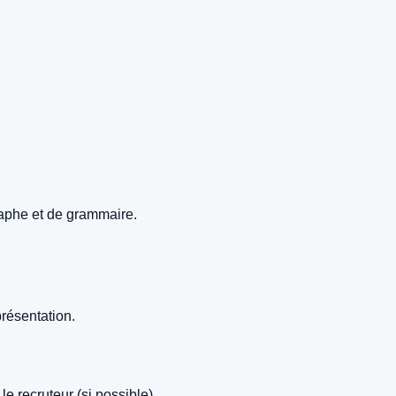
graphe et de grammaire.
présentation.
le recruteur (si possible).