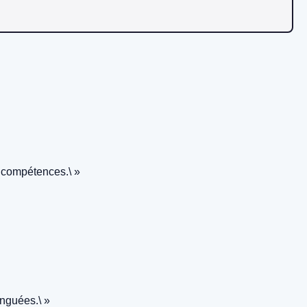
s compétences.\ »
inguées.\ »