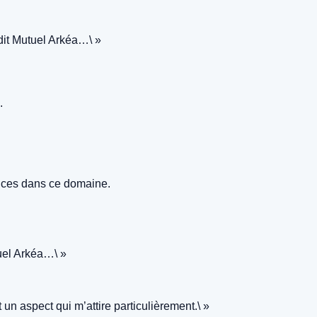
édit Mutuel Arkéa…\ »
.
ences dans ce domaine.
uel Arkéa…\ »
n aspect qui m’attire particulièrement.\ »