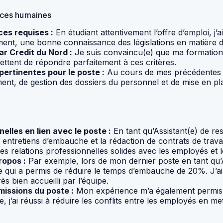
urces humaines
ces requises :
En étudiant attentivement l’offre d’emploi, 
t, une bonne connaissance des législations en matière de t
ar Credit du Nord :
Je suis convaincu(e) que ma formation
ttent de répondre parfaitement à ces critères.
ertinentes pour le poste :
Au cours de mes précédentes ex
t, de gestion des dossiers du personnel et de mise en pla
lles en lien avec le poste :
En tant qu’Assistant(e) de re
es entretiens d’embauche et la rédaction de contrats de tra
 des relations professionnelles solides avec les employés et
ropos :
Par exemple, lors de mon dernier poste en tant q
ce qui a permis de réduire le temps d’embauche de 20%. J’
 bien accueilli par l’équipe.
missions du poste :
Mon expérience m’a également permis d’ê
j’ai réussi à réduire les conflits entre les employés en m