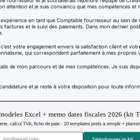
e fournisseur et je souhaiterais rejoindre l’équipe de Créd
mon attention et je suis convaincu que mes compétences et
de expérience en tant que Comptable fournisseur au sein de d
es factures et le suivi des paiements. Dans mon dernier post
e.
, c’est votre engagement envers la satisfaction client et v
ionnalisme, qui correspondent parfaitement à mes propres v
étails de mon parcours et de mes compétences. Je suis disp
andidature et je reste à votre disposition pour toute info
modeles Excel + memo dates fiscales 2026 (kit 
orerie, calcul TVA, fiche de paie - 10 templates prets a remplir + plann
Telecharger le kit