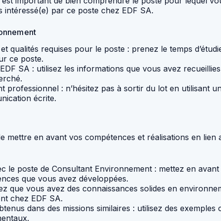
 est important de bien comprendre le poste pour lequel vous
s intéressé(e) par ce poste chez EDF SA.
ironnement
et qualités requises pour le poste : prenez le temps d’étudier
r ce poste.
DF SA : utilisez les informations que vous avez recueillies 
erché.
ant professionnel : n’hésitez pas à sortir du lot en utilisant 
ication écrite.
de mettre en avant vos compétences et réalisations en lien
vec le poste de Consultant Environnement : mettez en avant
étences que vous avez développées.
z que vous avez des connaissances solides en environneme
ent chez EDF SA.
 obtenus dans des missions similaires : utilisez des exemple
mentaux.