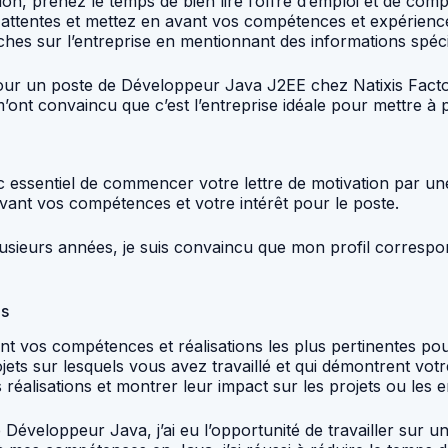
n, prenez le temps de bien lire l’offre d’emploi et de comp
s attentes et mettez en avant vos compétences et expérienc
es sur l’entreprise en mentionnant des informations spécif
 pour un poste de Développeur Java J2EE chez Natixis Facto
m’ont convaincu que c’est l’entreprise idéale pour mettre
c essentiel de commencer votre lettre de motivation par une
avant vos compétences et votre intérêt pour le poste.
ieurs années, je suis convaincu que mon profil correspond
ns
vant vos compétences et réalisations les plus pertinentes 
ets sur lesquels vous avez travaillé et qui démontrent vo
réalisations et montrer leur impact sur les projets ou les e
éveloppeur Java, j’ai eu l’opportunité de travailler sur 