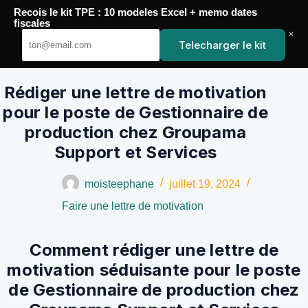
Passer
Recois le kit TPE : 10 modeles Excel + memo dates
au
YoupiJobs
fiscales
contenu
×
Telecharger le kit
Rédiger une lettre de motivation
pour le poste de Gestionnaire de
production chez Groupama
Support et Services
moisteephane
juillet 19, 2024
Faire une lettre de motivation
Comment rédiger une lettre de
motivation séduisante pour le poste
de Gestionnaire de production chez