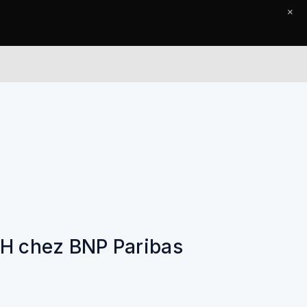
×
l
Le Journal
Contact
 RH chez BNP Paribas