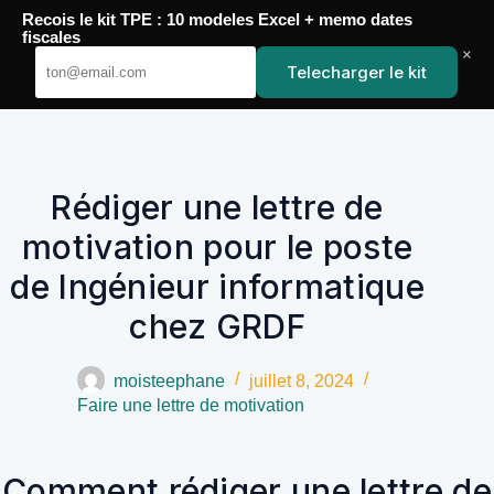
Passer
Recois le kit TPE : 10 modeles Excel + memo dates
au
YoupiJobs
fiscales
contenu
×
Telecharger le kit
Rédiger une lettre de
motivation pour le poste
de Ingénieur informatique
chez GRDF
moisteephane
juillet 8, 2024
Faire une lettre de motivation
Comment rédiger une lettre de