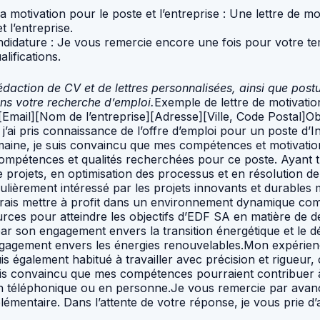
 motivation pour le poste et l’entreprise : Une lettre de mot
 l’entreprise.
andidature : Je vous remercie encore une fois pour votre te
lifications.
action de CV et de lettres personnalisées, ainsi que postul
ns votre recherche d’emploi.
Exemple de lettre de motivati
mail][Nom de l’entreprise][Adresse][Ville, Code Postal]Ob
ai pris connaissance de l’offre d’emploi pour un poste d’I
domaine, je suis convaincu que mes compétences et motivati
les compétences et qualités recherchées pour ce poste. Ayant
de projets, en optimisation des processus et en résolution 
culièrement intéressé par les projets innovants et durables
urrais mettre à profit dans un environnement dynamique co
urces pour atteindre les objectifs d’EDF SA en matière de 
par son engagement envers la transition énergétique et le d
engagement envers les énergies renouvelables.Mon expérien
s également habitué à travailler avec précision et rigueur,
suis convaincu que mes compétences pourraient contribuer à 
tien téléphonique ou en personne.Je vous remercie par avan
plémentaire. Dans l’attente de votre réponse, je vous prie 