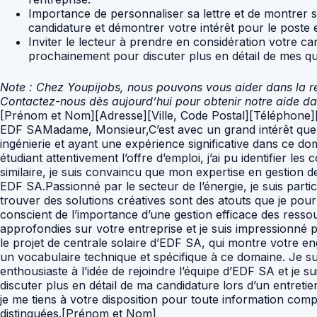
Importance de personnaliser sa lettre et de montrer sa
candidature et démontrer votre intérêt pour le poste et
Inviter le lecteur à prendre en considération votre c
prochainement pour discuter plus en détail de mes qua
Note : Chez Youpijobs, nous pouvons vous aider dans la réd
Contactez-nous dès aujourd’hui pour obtenir notre aide da
[Prénom et Nom][Adresse][Ville, Code Postal][Téléphone][E
EDF SAMadame, Monsieur,C’est avec un grand intérêt que j’
ingénierie et ayant une expérience significative dans ce 
étudiant attentivement l’offre d’emploi, j’ai pu identifier 
similaire, je suis convaincu que mon expertise en gestion 
EDF SA.Passionné par le secteur de l’énergie, je suis parti
trouver des solutions créatives sont des atouts que je po
conscient de l’importance d’une gestion efficace des resso
approfondies sur votre entreprise et je suis impressionné 
le projet de centrale solaire d’EDF SA, qui montre votre 
un vocabulaire technique et spécifique à ce domaine. Je sui
enthousiaste à l’idée de rejoindre l’équipe d’EDF SA et je 
discuter plus en détail de ma candidature lors d’un entre
je me tiens à votre disposition pour toute information com
distinguées.[Prénom et Nom]