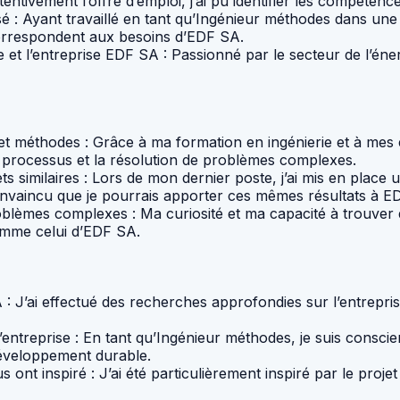
entivement l’offre d’emploi, j’ai pu identifier les compéten
 : Ayant travaillé en tant qu’Ingénieur méthodes dans une e
correspondent aux besoins d’EDF SA.
et l’entreprise EDF SA : Passionné par le secteur de l’énerg
 méthodes : Grâce à ma formation en ingénierie et à mes ex
es processus et la résolution de problèmes complexes.
ts similaires : Lors de mon dernier poste, j’ai mis en plac
onvaincu que je pourrais apporter ces mêmes résultats à E
blèmes complexes : Ma curiosité et ma capacité à trouver d
omme celui d’EDF SA.
SA : J’ai effectué des recherches approfondies sur l’entrep
l’entreprise : En tant qu’Ingénieur méthodes, je suis consci
développement durable.
s ont inspiré : J’ai été particulièrement inspiré par le pro