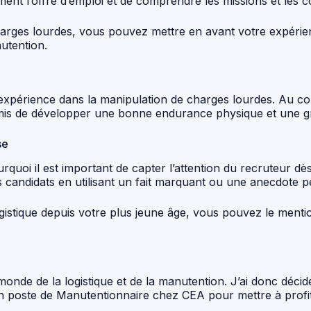
vement l’offre d’emploi et de comprendre les missions et le
harges lourdes, vous pouvez mettre en avant votre expérie
utention.
 expérience dans la manipulation de charges lourdes. Au co
ermis de développer une bonne endurance physique et une g
se
uoi il est important de capter l’attention du recruteur dès 
s candidats en utilisant un fait marquant ou une anecdote 
gistique depuis votre plus jeune âge, vous pouvez le menti
monde de la logistique et de la manutention. J’ai donc décid
d’un poste de Manutentionnaire chez CEA pour mettre à pr