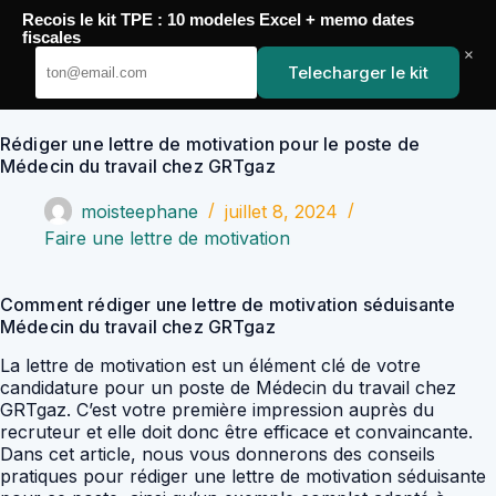
Passer
Recois le kit TPE : 10 modeles Excel + memo dates
au
YoupiJobs
fiscales
contenu
×
Telecharger le kit
Rédiger une lettre de motivation pour le poste de
Médecin du travail chez GRTgaz
moisteephane
juillet 8, 2024
Faire une lettre de motivation
Comment rédiger une lettre de motivation séduisante
Médecin du travail chez GRTgaz
La lettre de motivation est un élément clé de votre
candidature pour un poste de Médecin du travail chez
GRTgaz. C’est votre première impression auprès du
recruteur et elle doit donc être efficace et convaincante.
Dans cet article, nous vous donnerons des conseils
pratiques pour rédiger une lettre de motivation séduisante