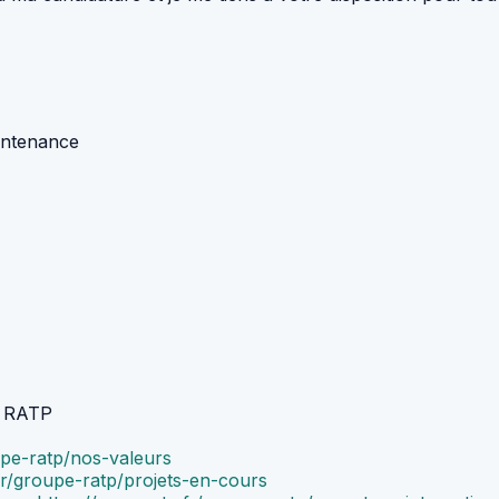
intenance
se RATP
upe-ratp/nos-valeurs
fr/groupe-ratp/projets-en-cours