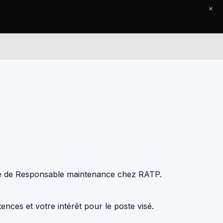
×
Le Journal
Contact
oste de Responsable maintenance chez RATP.
nces et votre intérêt pour le poste visé.