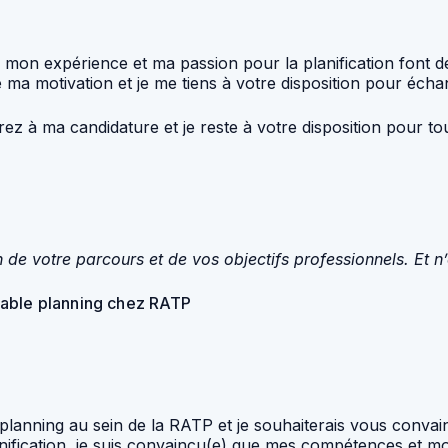
mon expérience et ma passion pour la planification font d
a motivation et je me tiens à votre disposition pour échan
ez à ma candidature et je reste à votre disposition pour t
n de votre parcours et de vos objectifs professionnels. Et n’
sable planning chez RATP
planning au sein de la RATP et je souhaiterais vous convai
anification, je suis convaincu(e) que mes compétences et m