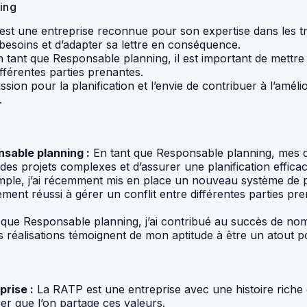
ning
st une entreprise reconnue pour son expertise dans les t
 besoins et d’adapter sa lettre en conséquence.
 tant que Responsable planning, il est important de mettre
férentes parties prenantes.
sion pour la planification et l’envie de contribuer à l’amé
.
nsable planning :
En tant que Responsable planning, mes c
s projets complexes et d’assurer une planification efficac
ple, j’ai récemment mis en place un nouveau système de pla
galement réussi à gérer un conflit entre différentes parties 
 que Responsable planning, j’ai contribué au succès de no
s réalisations témoignent de mon aptitude à être un atout p
prise :
La RATP est une entreprise avec une histoire riche et
rer que l’on partage ces valeurs.