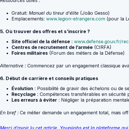
Ressources utiles
:
Gratuit:
Manuel du tireur d’élite
(João Gesso)
Emplacements:
www.legion-etrangere.com
(pour la L
5. Où trouver des offres et s’inscrire ?
Site officiel de la défense
:
www.defense.gouv.fr/re
Centres de recrutement de l’armée
(CIRFA)
Foires militaires
(Forum des métiers de la Défense)
Alternative
: Commencez par un engagement classique avant
6. Début de carrière et conseils pratiques
Évolution
: Possibilité de gravir des échelons ou de s
Recyclage
: Compétences transférables en sécurité p
Les erreurs à éviter
: Négliger la préparation mental
En bref
: Ce métier demande un engagement total, mais offr
Merci d’avoir lu cet article. Youpijobs est la plateforme 