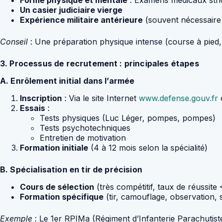
Forme physique et mentale
: Examens médicaux stric
Un casier judiciaire vierge
Expérience militaire antérieure
(souvent nécessaire p
Conseil
: Une préparation physique intense (course à pied, m
3. Processus de recrutement : principales étapes
A. Enrôlement initial dans l’armée
Inscription
: Via le site Internet
www.defense.gouv.fr
Essais
:
Tests physiques (Luc Léger, pompes, pompes)
Tests psychotechniques
Entretien de motivation
Formation initiale
(4 à 12 mois selon la spécialité)
B. Spécialisation en tir de précision
Cours de sélection
(très compétitif, taux de réussit
Formation spécifique
(tir, camouflage, observation, 
Exemple
: Le 1er RPIMa (Régiment d’Infanterie Parachutist