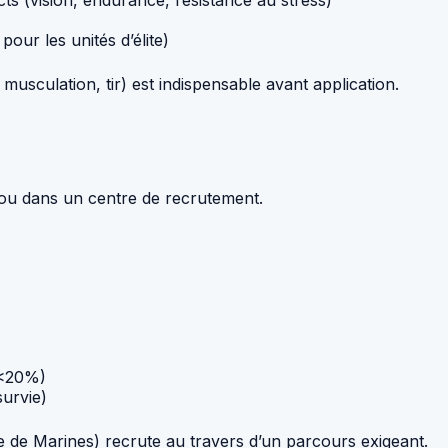
ts (vision, endurance, résistance au stress)
our les unités d’élite)
usculation, tir) est indispensable avant application.
ou dans un centre de recrutement.
e <20%)
survie)
e de Marines) recrute au travers d’un parcours exigeant.