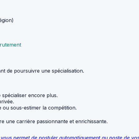
égion)
crutement
 de poursuivre une spécialisation.
e spécialiser encore plus.
rivée.
e ou sous-estimer la compétition.
e une carrière passionnante et enrichissante.
qui vous permet de postuler automatiquement au poste de vo