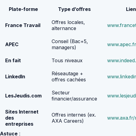
Plate-forme
Type d’offres
Lien
Offres locales,
France Travail
www.francetr
alternance
Conseil (Bac+5,
APEC
www.apec.f
managers)
En fait
Tous niveaux
www.indeed.
Réseautage +
LinkedIn
www.linkedi
offres cachées
Secteur
LesJeudis.com
www.lesjeud
financier/assurance
Sites Internet
Offres internes (ex.
des
www.axa.fr/
AXA Careers)
entreprises
Astuce
: